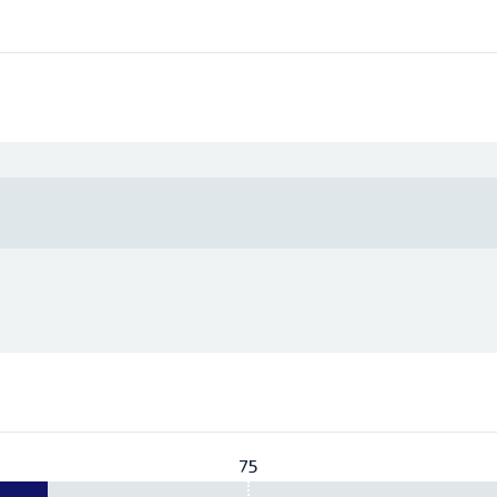
75
Vereist:
75