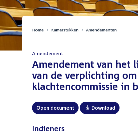
Home
Kamerstukken
Amendementen
Amendement
:
Amendement van het lid
van de verplichting om
klachtencommissie in b
Open document
Download
Indieners