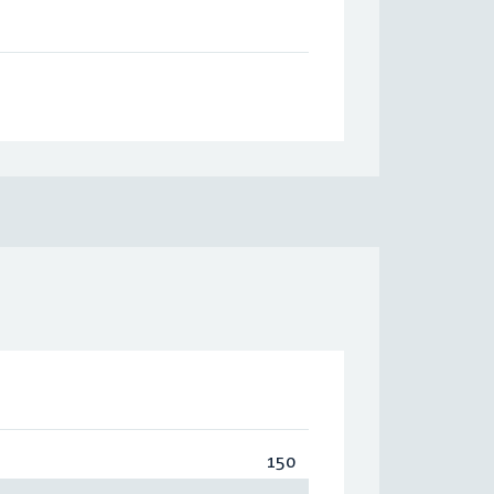
150
Totaal:
150