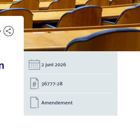
n
n
Datum:
2 juni 2026
Nummer:
36777-28
Amendement