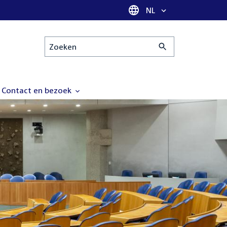
Taal selectie
NL
Zoeken
Contact en bezoek