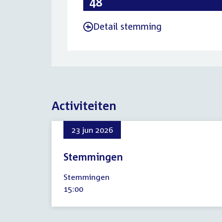
Detail stemming
-
Activiteiten
23 jun 2026
Stemmingen
23
Stemmingen
juni
Tijd
15:00
2026
activiteit: