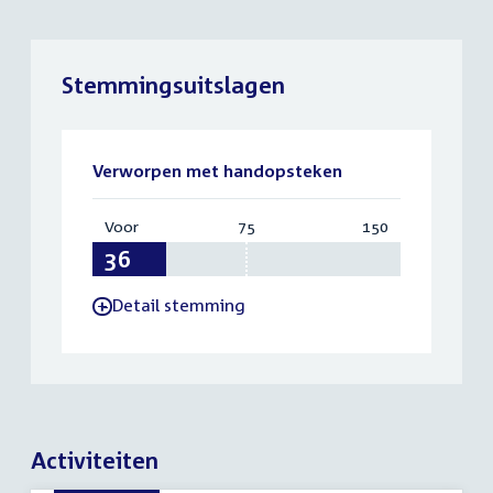
Stemmingsuitslagen
Verworpen met handopsteken
Voor
:
75
Vereist:
150
Totaal:
36
75
150
Detail stemming
-
Activiteiten