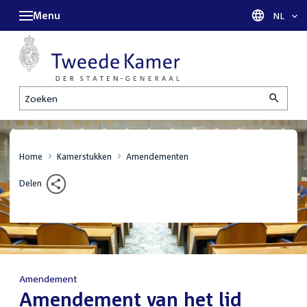
Menu
Taal sel
NL
Zoeken
Home
Kamerstukken
Amendementen
Delen
Amendement
:
Amendement van het lid