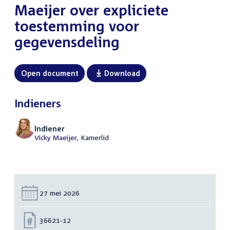
Maeijer over expliciete
toestemming voor
gegevensdeling
Open document
Download
Indieners
Indiener
Vicky Maeijer
, Kamerlid
Datum:
27 mei 2026
Nummer:
36621-12