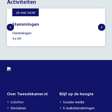
Activiteiten
26 mei 2026
Stemmingen
26
Stemmingen
mei
Tijd
15:00
2026
activiteit:
Over Tweedekamer.nl
Blijf op de hoogte
Colofon
Sociale media
Disclaimer
E-mailattenderingen