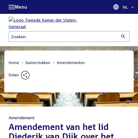
Menu
Taal sel
NL
Zoeken
Home
Kamerstukken
Amendementen
Delen
Amendement
:
Amendement van het lid
Diederik van Dijk over het