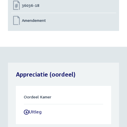
Nummer:
36036-18
Amendement
Appreciatie (oordeel)
Oordeel Kamer
Uitleg
-