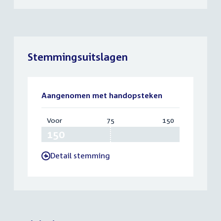
Stemmingsuitslagen
Aangenomen met handopsteken
Voor
:
75
Vereist:
150
Totaal:
150
75
150
Detail stemming
-