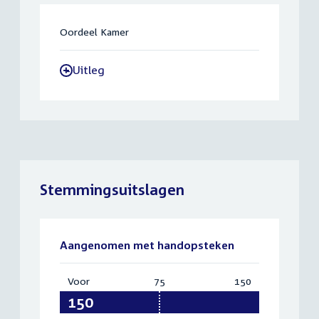
Oordeel Kamer
Uitleg
-
Stemmingsuitslagen
Aangenomen met handopsteken
Voor
:
75
Vereist:
150
Totaal:
150
75
150