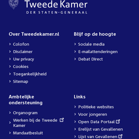
Over Tweedekamer.nl
Blijf op de hoogte
Colofon
Sociale media
Disclaimer
E-mailattenderingen
Uw privacy
Debat Direct
Cookies
Toegankelijkheid
Sitemap
Ambtelijke
Links
ondersteuning
Politieke websites
Organogram
Voor jongeren
External
Werken bij de Tweede
External
Open Data Portaal
link:
Kamer
link:
Erelijst van Gevallenen
Mandaatbesluit
External
Lijst van Gevallenen