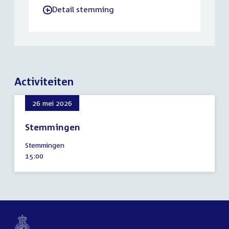
Detail stemming
-
Activiteiten
26 mei 2026
Stemmingen
26
Stemmingen
mei
Tijd
15:00
2026
activiteit: