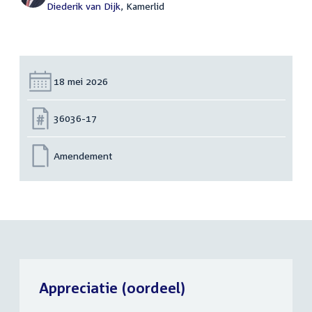
Diederik van Dijk
, Kamerlid
Datum:
18 mei 2026
Nummer:
36036-17
Amendement
Appreciatie (oordeel)