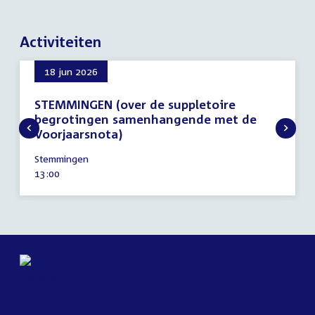
Activiteiten
18 jun 2026
STEMMINGEN (over de suppletoire
begrotingen samenhangende met de
Voorjaarsnota)
18
Stemmingen
juni
Tijd
13:00
2026
activiteit: