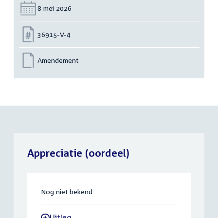
Datum:
8 mei 2026
Nummer:
36915-V-4
Amendement
Appreciatie (oordeel)
Nog niet bekend
Uitleg
-