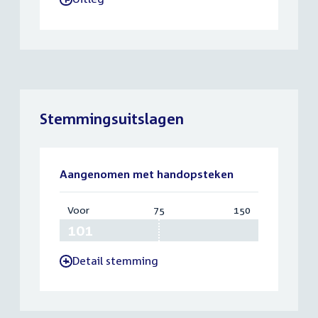
Stemmingsuitslagen
Aangenomen met handopsteken
Voor
:
75
Vereist:
150
Totaal:
101
75
150
Detail stemming
-