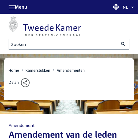
Menu
Taal sel
NL
Zoeken
Home
Kamerstukken
Amendementen
Delen
Amendement
:
Amendement van de leden