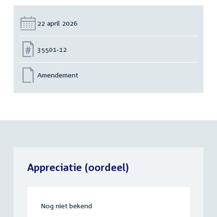
Datum:
22 april 2026
Nummer:
35501-12
Amendement
Appreciatie (oordeel)
Nog niet bekend