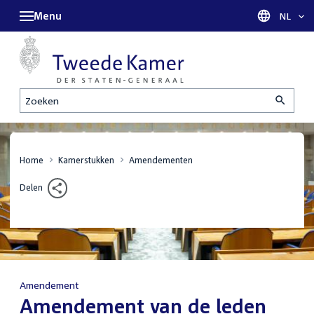
Menu
Taal sel
NL
Zoeken
Home
Kamerstukken
Amendementen
Delen
Amendement
:
Amendement van de leden