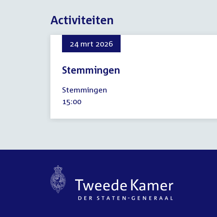
Activiteiten
24 mrt 2026
Stemmingen
24
Stemmingen
maart
Tijd
15:00
2026
activiteit: