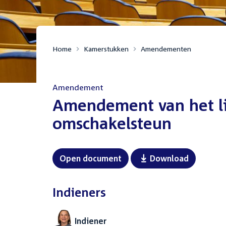
Home
Kamerstukken
Amendementen
Amendement
:
Amendement van het li
omschakelsteun
Open document
Download
Indieners
Indiener