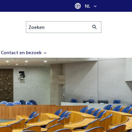
Taal selectie
NL
Zoeken
Contact en bezoek