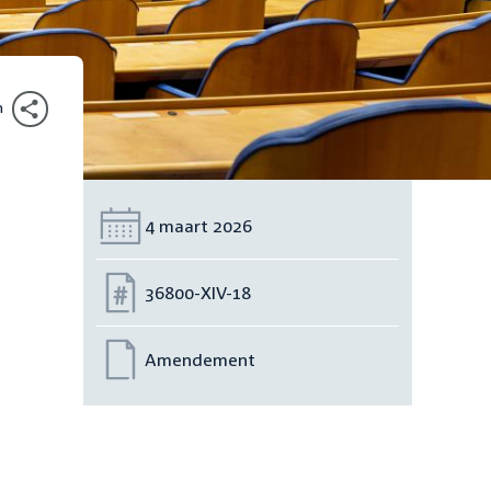
n
Datum:
4 maart 2026
Nummer:
36800-XIV-18
Amendement