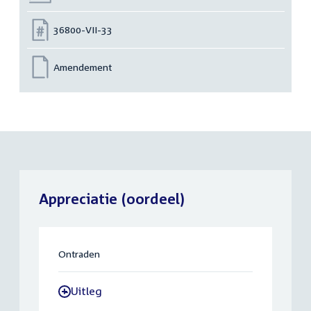
Nummer:
36800-VII-33
Amendement
Appreciatie (oordeel)
Ontraden
Uitleg
-