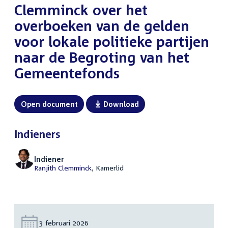
Clemminck over het
overboeken van de gelden
voor lokale politieke partijen
naar de Begroting van het
Gemeentefonds
Open document
Download
Indieners
Indiener
Ranjith Clemminck
, Kamerlid
Datum:
3 februari 2026