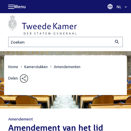
Menu
Taal sel
NL
Zoeken
Home
Kamerstukken
Amendementen
Delen
Amendement
:
Amendement van het lid