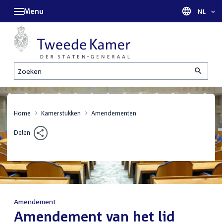
Menu
Taal sel
NL
Zoeken
Home
Kamerstukken
Amendementen
Delen
Amendement
:
Amendement van het lid