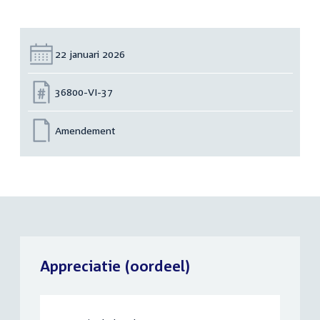
Datum:
22 januari 2026
Nummer:
36800-VI-37
Amendement
Appreciatie (oordeel)