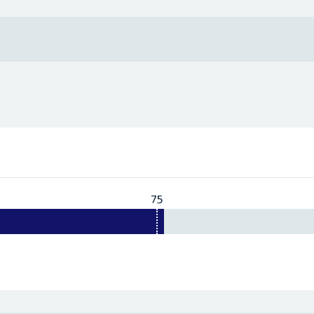
75
Vereist:
75