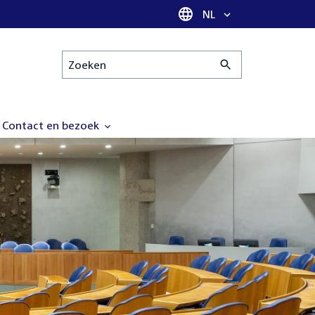
Taal selectie
NL
Zoeken
Contact en bezoek