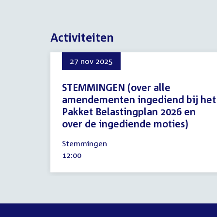
Activiteiten
27 nov 2025
STEMMINGEN (over alle
amendementen ingediend bij het
Pakket Belastingplan 2026 en
over de ingediende moties)
27
Stemmingen
november
Tijd
12:00
2025
activiteit: