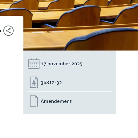
n
Datum:
17 november 2025
Nummer:
36812-32
Amendement