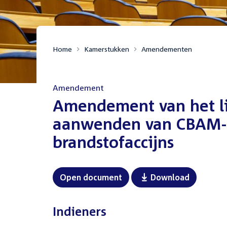
Home
Kamerstukken
Amendementen
Amendement
:
Amendement van het li
aanwenden van CBAM-i
brandstofaccijns
Open document
Download
Indieners