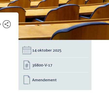
n
Datum:
14 oktober 2025
Nummer:
36800-V-17
Amendement