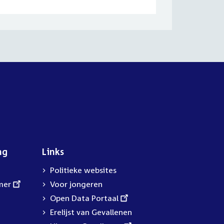
ng
Links
Politieke websites
mer
Voor jongeren
External
Open Data Portaal
link:
Erelijst van Gevallenen