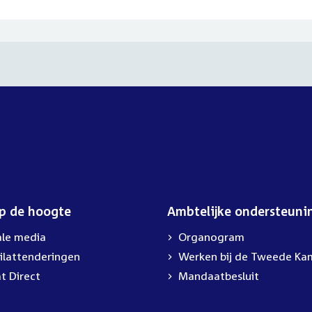
op de hoogte
Ambtelijke ondersteuni
ale media
Organogram
ilattenderingen
External
Werken bij de Tweede Ka
link:
t Direct
Mandaatbesluit