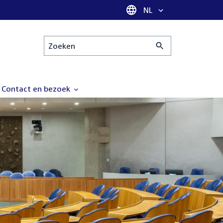
Taal selectie
NL
Zoeken
Contact en bezoek