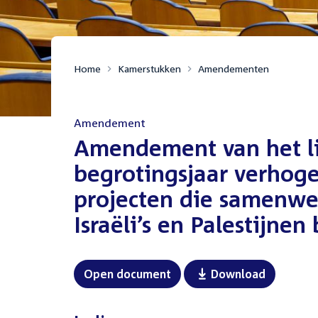
Home
Kamerstukken
Amendementen
Amendement
:
Amendement van het lid
begrotingsjaar verhog
projecten die samenwe
Israëli’s en Palestijne
Open document
Download