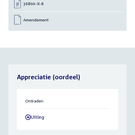
Nummer:
36800-X-8
Amendement
Appreciatie (oordeel)
Ontraden
Uitleg
-