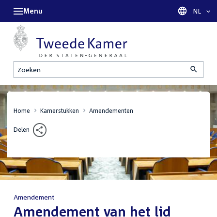
Menu
Taal sel
NL
Zoeken
Home
Kamerstukken
Amendementen
Delen
Amendement
:
Amendement van het lid