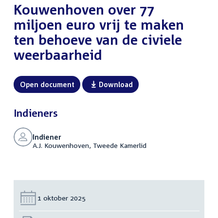
Kouwenhoven over 77
miljoen euro vrij te maken
ten behoeve van de civiele
weerbaarheid
Open document
Download
Indieners
Indiener
A.J. Kouwenhoven, Tweede Kamerlid
Datum:
1 oktober 2025