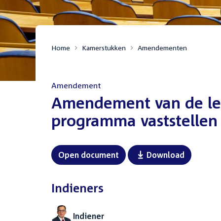
Home
Kamerstukken
Amendementen
Amendement
:
Amendement van de led
programma vaststellen u
Open document
Download
Indieners
Indiener