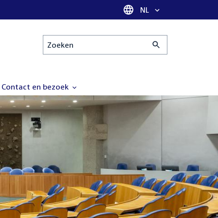
Taal selectie
NL
Zoeken
Contact en bezoek