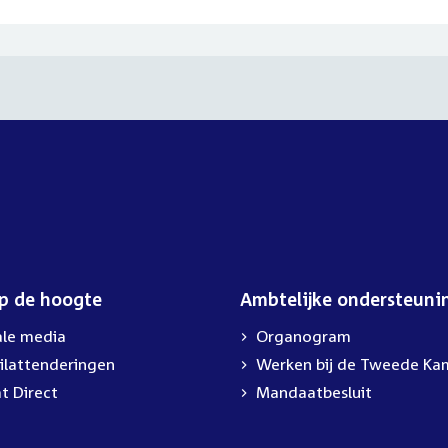
op de hoogte
Ambtelijke ondersteuni
ale media
Organogram
ilattenderingen
External
Werken bij de Tweede Ka
link:
t Direct
Mandaatbesluit