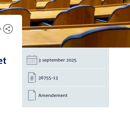
n
et
Datum:
3 september 2025
Nummer:
36755-13
Amendement