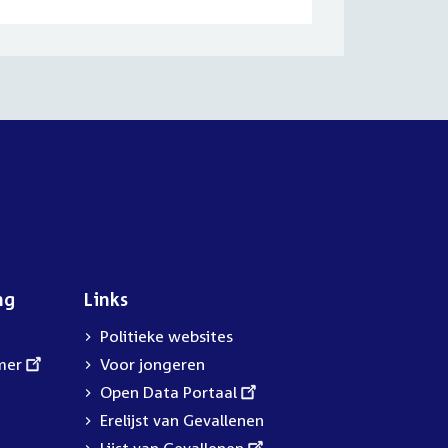
ng
Links
Politieke websites
mer
Voor jongeren
External
Open Data Portaal
link:
Erelijst van Gevallenen