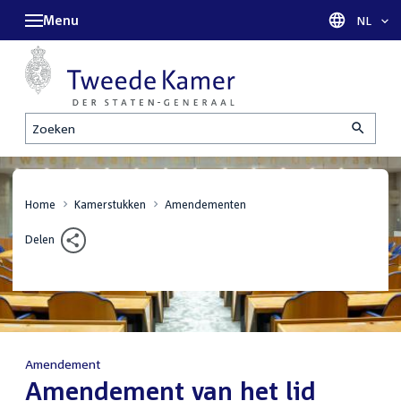
Menu
Taal sel
NL
Zoeken
Home
Kamerstukken
Amendementen
Delen
Amendement
:
Amendement van het lid