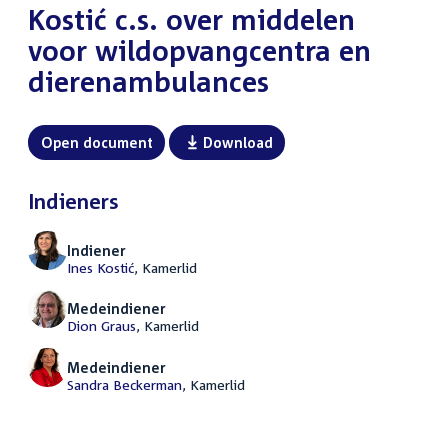
Kostić c.s. over middelen
voor wildopvangcentra en
dierenambulances
Open document
Download
Indieners
Indiener
Ines Kostić
, Kamerlid
Medeindiener
Dion Graus
, Kamerlid
Medeindiener
Sandra Beckerman
, Kamerlid