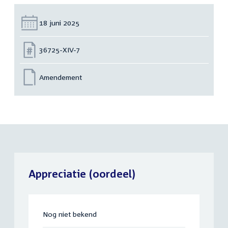
Datum:
18 juni 2025
Nummer:
36725-XIV-7
Amendement
Appreciatie (oordeel)
Nog niet bekend