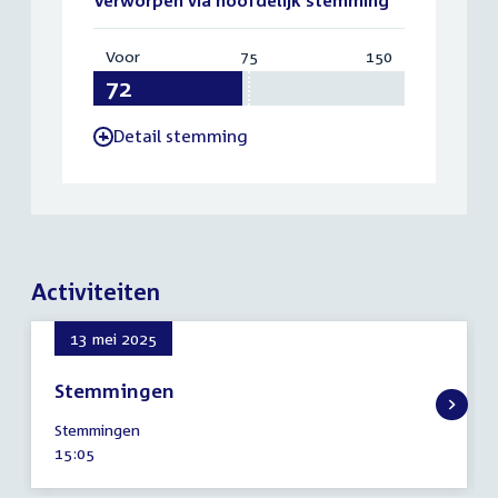
Voor
:
75
Vereist:
150
Totaal:
72
75
150
Detail stemming
-
Activiteiten
13 mei 2025
Stemmingen
13
Stemmingen
mei
Tijd
15:05
2025
activiteit: