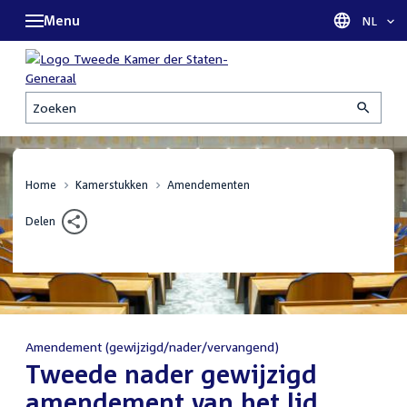
Menu
Taal sel
NL
Zoeken
Home
Kamerstukken
Amendementen
Delen
Amendement (gewijzigd/nader/vervangend)
:
Tweede nader gewijzigd
amendement van het lid