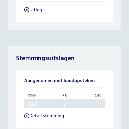
Uitleg
-
Stemmingsuitslagen
Aangenomen met handopsteken
Voor
:
75
Vereist:
150
Totaal:
117
75
150
Detail stemming
-