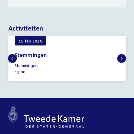
Activiteiten
18 feb 2025
Stemmingen
18
Stemmingen
februari
Tijd
15:00
2025
activiteit: