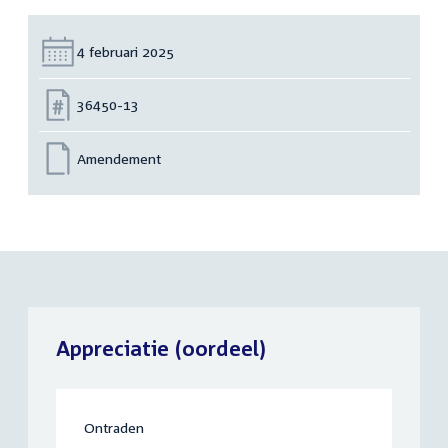
Datum:
4 februari 2025
Nummer:
36450-13
Amendement
Appreciatie (oordeel)
Ontraden