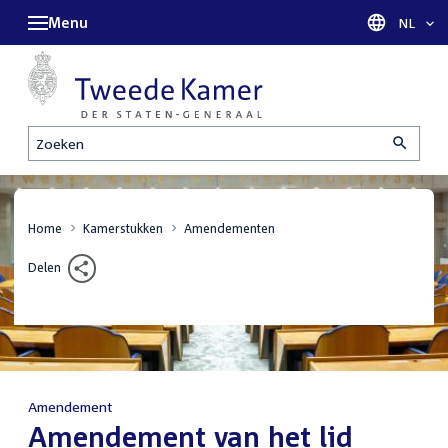
Menu
Taal sel
NL
Zoeken
Home
Kamerstukken
Amendementen
Delen
Amendement
:
Amendement van het lid