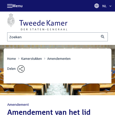
Menu
Taal sel
NL
Zoeken
Home
Kamerstukken
Amendementen
Delen
Amendement
:
Amendement van het lid