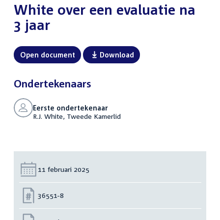
White over een evaluatie na
3 jaar
Open document
Download
Ondertekenaars
Eerste ondertekenaar
R.J. White, Tweede Kamerlid
Datum:
11 februari 2025
Nummer:
36551-8