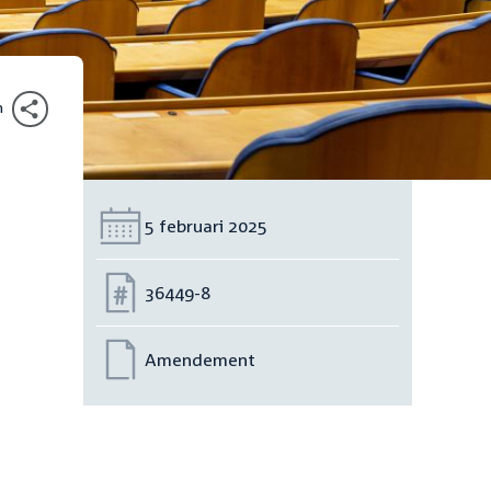
n
Datum:
5 februari 2025
Nummer:
36449-8
Amendement