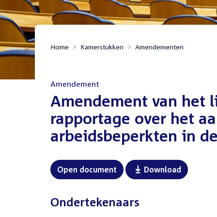
Home
Kamerstukken
Amendementen
Amendement
:
Amendement van het lid
rapportage over het aa
arbeidsbeperkten in de
Open document
Download
Ondertekenaars