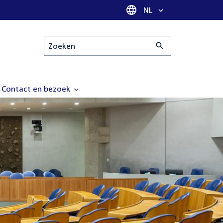
Taal selectie
NL
Zoeken
Contact en bezoek