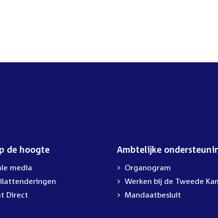
op de hoogte
Ambtelijke ondersteuni
ale media
Organogram
ilattenderingen
External
Werken bij de Tweede Ka
link:
t Direct
Mandaatbesluit