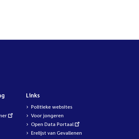
ng
Links
Politieke websites
mer
Voor jongeren
External
Open Data Portaal
link:
Erelijst van Gevallenen