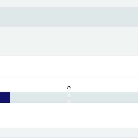
75
Vereist:
75