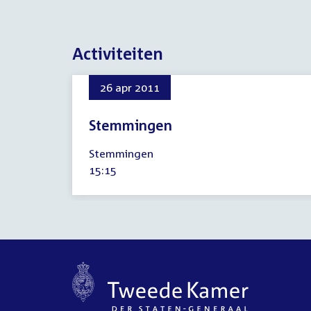
Activiteiten
26 apr 2011
Stemmingen
26
Stemmingen
april
Tijd
15:15
2011
activiteit: