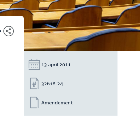
n
Datum:
13 april 2011
Nummer:
32618-24
Amendement