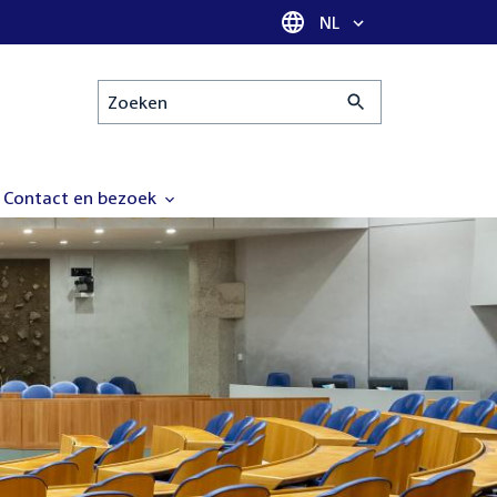
Taal selectie
NL
Zoeken
Contact en bezoek