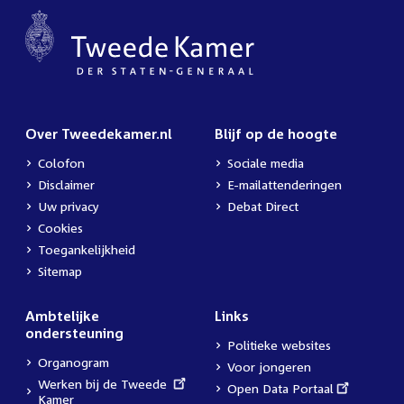
Over Tweedekamer.nl
Blijf op de hoogte
Colofon
Sociale media
Disclaimer
E-mailattenderingen
Uw privacy
Debat Direct
Cookies
Toegankelijkheid
Sitemap
Ambtelijke
Links
ondersteuning
Politieke websites
Organogram
Voor jongeren
External
Werken bij de Tweede
External
Open Data Portaal
link:
Kamer
link: