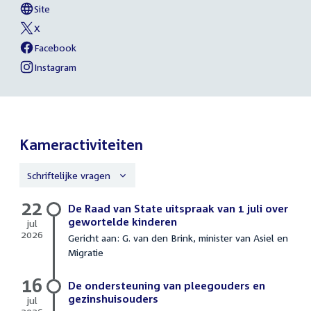
Westerveld
Site
naar
External
van
link:
Lisa
X
sociale
External
van
Westerveld
link:
Lisa
Facebook
media
External
van
Westerveld
link:
Lisa
Instagram
External
van
Westerveld
link:
Lisa
Westerveld
Kameractiviteiten
Schriftelijke vragen
22
Schriftelijke
De Raad van State uitspraak van 1 juli over
vragen
gewortelde kinderen
jul
2026
Gericht aan: G. van den Brink, minister van Asiel en
22
Migratie
juli
2026
16
De ondersteuning van pleegouders en
gezinshuisouders
jul