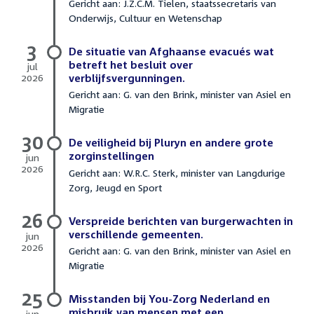
Gericht aan: J.Z.C.M. Tielen, staatssecretaris van
juli
Onderwijs, Cultuur en Wetenschap
2026
3
De situatie van Afghaanse evacués wat
betreft het besluit over
jul
2026
verblijfsvergunningen.
3
Gericht aan: G. van den Brink, minister van Asiel en
juli
Migratie
2026
30
De veiligheid bij Pluryn en andere grote
zorginstellingen
jun
2026
Gericht aan: W.R.C. Sterk, minister van Langdurige
30
Zorg, Jeugd en Sport
juni
2026
26
Verspreide berichten van burgerwachten in
verschillende gemeenten.
jun
2026
Gericht aan: G. van den Brink, minister van Asiel en
26
Migratie
juni
2026
25
Misstanden bij You-Zorg Nederland en
misbruik van mensen met een
jun