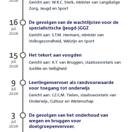
2026
Gericht aan: W.R.C. Sterk, minister van Langdurige
16
Zorg, Jeugd en Sport
juli
2026
16
De gevolgen van de wachtlijsten voor de
specialistische (jeugd-)GGZ
jul
2026
Gericht aan: S.T.M. Hermans, minister van
16
Volksgezondheid, Welzijn en Sport
juli
2026
15
Het tekort aan voogden
jul
Gericht aan: K.T. van Bruggen, staatssecretaris van
2026
Justitie en Veiligheid
15
juli
9
2026
Leerlingenvervoer als randvoorwaarde
voor toegang tot onderwijs
jul
2026
Gericht aan: J.Z.C.M. Tielen, staatssecretaris van
9
Onderwijs, Cultuur en Wetenschap
juli
2026
3
De gevolgen van het onderhoud van
wegen en bruggen voor
jul
2026
doelgroepenvervoer.
3