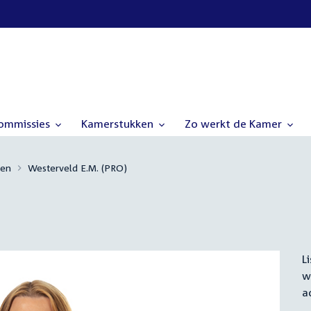
commissies
Kamerstukken
Zo werkt de Kamer
den
Westerveld E.M. (PRO)
L
S
w
a