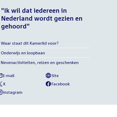
"Ik wil dat iedereen in
Nederland wordt gezien en
gehoord"
Waar staat dit Kamerlid voor?
Meer
Onderwijs en loopbaan
nfo
Nevenactiviteiten, reizen en geschenken
E-mail
Site
isa
External
van
inks
esterveld
link:
Lisa
X
Facebook
aar
xternal
an
External
van
Westerveld
nk:
isa
link:
Lisa
Instagram
ociale
xternal
an
esterveld
Westerveld
nk:
isa
media
esterveld