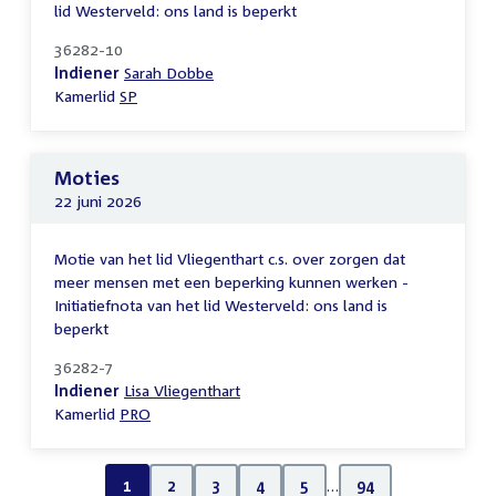
lid Westerveld: ons land is beperkt
36282-10
Indiener
Sarah Dobbe
Kamerlid
SP
Moties
22 juni 2026
Motie van het lid Vliegenthart c.s. over zorgen dat
meer mensen met een beperking kunnen werken -
Initiatiefnota van het lid Westerveld: ons land is
beperkt
36282-7
Indiener
Lisa Vliegenthart
Kamerlid
PRO
1
2
3
4
5
…
94