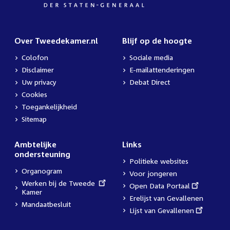
Over Tweedekamer.nl
Blijf op de hoogte
Colofon
Sociale media
Disclaimer
E-mailattenderingen
Uw privacy
Debat Direct
Cookies
Toegankelijkheid
Sitemap
Ambtelijke
Links
ondersteuning
Politieke websites
Organogram
Voor jongeren
External
Werken bij de Tweede
External
Open Data Portaal
link:
Kamer
link:
Erelijst van Gevallenen
Mandaatbesluit
External
Lijst van Gevallenen
link: