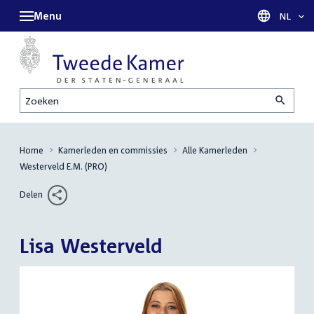
Menu
Taal sel
NL
Zoeken
Home
Kamerleden en commissies
Alle Kamerleden
Westerveld E.M. (PRO)
Delen
Lisa Westerveld