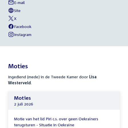
E-mail
Lisa
Links
Westerveld
Site
naar
External
van
link:
Lisa
X
sociale
External
van
Westerveld
link:
Lisa
Facebook
media
External
van
Westerveld
link:
Lisa
Instagram
External
van
Westerveld
link:
Lisa
Westerveld
Moties
Ingediend (mede) in de Tweede Kamer door
Lisa
Westerveld
.
Moties
2 juli 2026
Motie van het lid Piri c.s. over geen Oekraïners
terugsturen - Situatie in Oekraïne