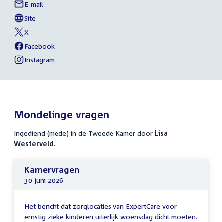
E-mail
Lisa
Links
Westerveld
Site
naar
External
van
link:
Lisa
X
sociale
External
van
Westerveld
link:
Lisa
Facebook
media
External
van
Westerveld
link:
Lisa
Instagram
External
van
Westerveld
link:
Lisa
Westerveld
Mondelinge vragen
Ingediend (mede) in de Tweede Kamer door
Lisa
Westerveld
.
Kamervragen
30 juni 2026
Het bericht dat zorglocaties van ExpertCare voor
ernstig zieke kinderen uiterlijk woensdag dicht moeten.