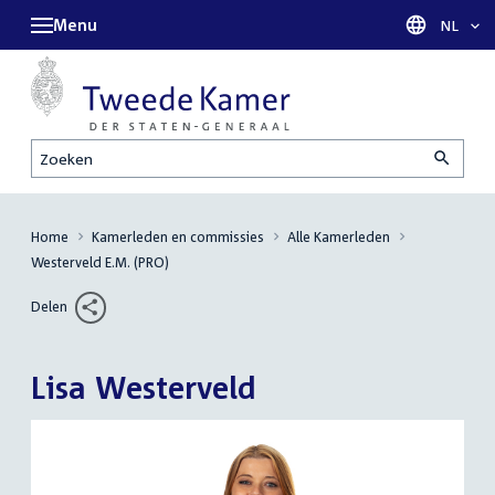
Menu
Taal sel
NL
Zoeken
Home
Kamerleden en commissies
Alle Kamerleden
Westerveld E.M. (PRO)
Delen
Lisa Westerveld