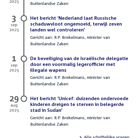
2025
Buitenlandse Zaken
10
oktober
3
2025
Het bericht ‘Nederland laat Russische
schaduwvloot ongemoeid, terwijl zeven
sep
2025
landen wel controleren’
3
Gericht aan: R.P. Brekelmans, minister van
september
Buitenlandse Zaken
2025
1
De beveiliging van de Israëlische delegatie
door een voormalig legerofficier met
sep
2025
illegale wapens
1
Gericht aan: R.P. Brekelmans, minister van
september
Buitenlandse Zaken
2025
29
Het bericht ‘Unicef: duizenden ondervoede
kinderen dreigen te sterven in belegerde
aug
2025
stad in Sudan’
29
Gericht aan: R.P. Brekelmans, minister van
augustus
Buitenlandse Zaken
2025
Alle schriftelijke vragen