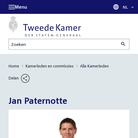
Menu
Taal sel
NL
Zoeken
Home
Kamerleden en commissies
Alle Kamerleden
Delen
Jan Paternotte