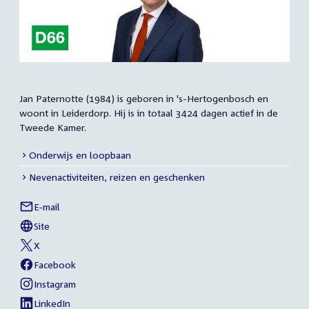
Jan Paternotte (1984) is geboren in 's-Hertogenbosch en
Samenvatting
woont in Leiderdorp. Hij is in totaal 3424 dagen actief in de
Tweede Kamer.
Onderwijs en loopbaan
Meer
Nevenactiviteiten, reizen en geschenken
info
E-mail
Jan
Links
Paternotte
Site
naar
External
van
link:
Jan
X
sociale
External
van
Paternotte
link:
Jan
Facebook
media
External
van
Paternotte
link:
Jan
Instagram
External
van
Paternotte
link:
Jan
LinkedIn
External
van