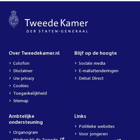
Over Tweedekamer.nl
Blijf op de hoogte
Colofon
Sociale media
Disclaimer
E-mailattenderingen
Uw privacy
Debat Direct
Cookies
Toegankelijkheid
Sitemap
Ambtelijke
Links
ondersteuning
Politieke websites
Organogram
Voor jongeren
External
Werken bij de Tweede