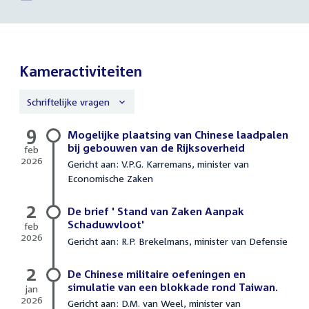
Paternotte
link:
Jan
Paternotte
Kameractiviteiten
Schriftelijke vragen
9
Schriftelijke
Mogelijke plaatsing van Chinese laadpalen
vragen
bij gebouwen van de Rijksoverheid
feb
2026
Gericht aan: V.P.G. Karremans, minister van
9
Economische Zaken
februari
2026
2
De brief ' Stand van Zaken Aanpak
Schaduwvloot'
feb
2026
Gericht aan: R.P. Brekelmans, minister van Defensie
2
februari
2
2026
De Chinese militaire oefeningen en
simulatie van een blokkade rond Taiwan.
jan
2026
Gericht aan: D.M. van Weel, minister van