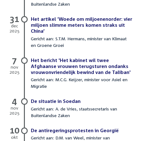
2
Buitenlandse Zaken
januari
2026
31
Het artikel ‘Woede om miljoenenorder: vier
miljoen slimme meters komen straks uit
dec
2025
China’
31
Gericht aan: S.T.M. Hermans, minister van Klimaat
december
en Groene Groei
2025
7
Het bericht 'Het kabinet wil twee
Afghaanse vrouwen terugsturen ondanks
nov
2025
vrouwonvriendelijk bewind van de Taliban'
7
Gericht aan: M.C.G. Keijzer, minister voor Asiel en
november
Migratie
2025
4
De situatie in Soedan
nov
Gericht aan: A. de Vries, staatssecretaris van
2025
Buitenlandse Zaken
4
november
10
2025
De antiregeringsprotesten in Georgië
okt
Gericht aan: D.M. van Weel, minister van