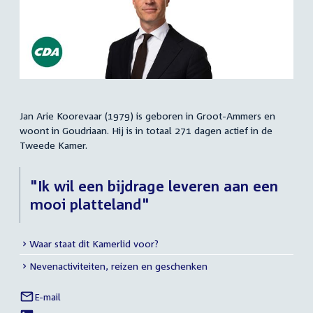
Jan Arie Koorevaar (1979) is geboren in Groot-Ammers en
Samenvatting
woont in Goudriaan. Hij is in totaal 271 dagen actief in de
Tweede Kamer.
"Ik wil een bijdrage leveren aan een
mooi platteland"
Waar staat dit Kamerlid voor?
Meer
Nevenactiviteiten, reizen en geschenken
info
E-mail
Jan
Links