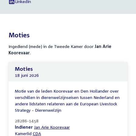
Arie
LinkedIn
naar
External
van
Koorevaar
link:
Jan
sociale
Arie
media
Koorevaar
Moties
Ingediend (mede) in de Tweede Kamer door
Jan Arie
Koorevaar
.
Moties
18 juni 2026
Motie van de leden Koorevaar en Den Hollander over
verschillen in dierenwelzijnseisen tussen Nederland en
andere lidstaten relateren aan de European Livestock
Strategy - Dierenwelzijn
28286-1458
Indiener
Jan Arie Koorevaar
Kamerlid
CDA