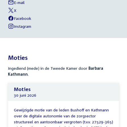
E-mail
Barbara
Links
Kathmann
X
naar
External
van
link:
Barbara
Facebook
sociale
External
van
Kathmann
link:
Barbara
Instagram
media
External
van
Kathmann
link:
Barbara
Kathmann
Moties
Ingediend (mede) in de Tweede Kamer door
Barbara
Kathmann
.
Moties
30 juni 2026
Gewijzigde motie van de leden Bushoff en Kathmann
over de digitale autonomie van de zorgsector
structureel en aantoonbaar vergroten (t.v.v. 27529-365)