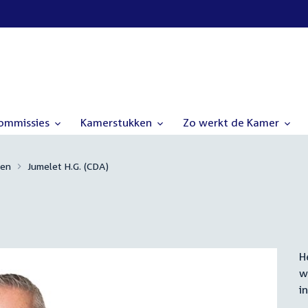
commissies
Kamerstukken
Zo werkt de Kamer
den
Jumelet H.G. (CDA)
H
S
w
i