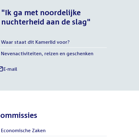
"Ik ga met noordelijke
nuchterheid aan de slag"
Waar staat dit Kamerlid voor?
Meer
Nevenactiviteiten, reizen en geschenken
nfo
E-mail
enk
inks
umelet
aar
ociale
media
ommissies
Economische Zaken