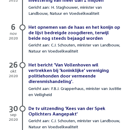
investering van meer dan 1 miljoen”
11
Gericht aan: H. Staghouwer, minister van
februari
Landbouw, Natuur en Voedselkwaliteit
2022
6
Het opnemen van de haas en het konijn op
de lijst bedreigde zoogdieren, terwijl
nov
2020
beide nog steeds bejaagd worden
6
Gericht aan: C.J. Schouten, minister van Landbouw,
november
Natuur en Voedselkwaliteit
2020
26
Het bericht 'Van Vollenhoven wil
vertrekken bij 'koninklijke' vereniging
okt
2020
politiehonden door vermeende
26
dierenmishandeling'.
oktober
Gericht aan: F.B.J. Grapperhaus, minister van Justitie
2020
en Veiligheid
30
De tv uitzending ‘Kees van der Spek
Oplichters Aangepakt’
sep
2020
Gericht aan: C.J. Schouten, minister van Landbouw,
30
Natuur en Voedselkwaliteit
september