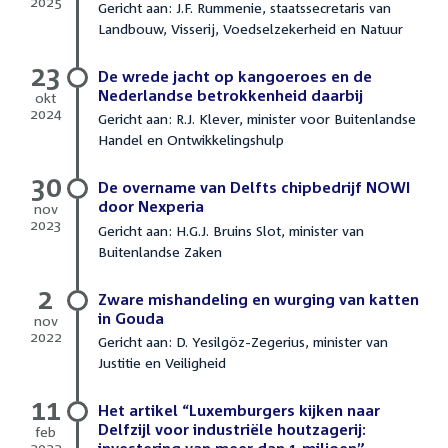
2025
Gericht aan: J.F. Rummenie, staatssecretaris van
6
Landbouw, Visserij, Voedselzekerheid en Natuur
februari
2025
23
De wrede jacht op kangoeroes en de
Nederlandse betrokkenheid daarbij
okt
2024
Gericht aan: R.J. Klever, minister voor Buitenlandse
23
Handel en Ontwikkelingshulp
oktober
2024
30
De overname van Delfts chipbedrijf NOWI
door Nexperia
nov
2023
Gericht aan: H.G.J. Bruins Slot, minister van
30
Buitenlandse Zaken
november
2023
2
Zware mishandeling en wurging van katten
in Gouda
nov
2022
Gericht aan: D. Yesilgöz-Zegerius, minister van
2
Justitie en Veiligheid
november
2022
11
Het artikel “Luxemburgers kijken naar
Delfzijl voor industriële houtzagerij:
feb
2022