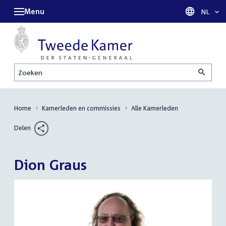
Menu
Taal sel
NL
Zoeken
Home
Kamerleden en commissies
Alle Kamerleden
Delen
Dion Graus