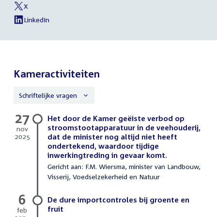
Graus
X
naar
External
van
link:
Dion
LinkedIn
sociale
External
van
Graus
link:
Dion
media
Graus
Kameractiviteiten
Schriftelijke vragen
27
Schriftelijke
Het door de Kamer geëiste verbod op
vragen
stroomstootapparatuur in de veehouderij,
nov
2025
dat de minister nog altijd niet heeft
27
ondertekend, waardoor tijdige
november
inwerkingtreding in gevaar komt.
2025
Gericht aan: F.M. Wiersma, minister van Landbouw,
Visserij, Voedselzekerheid en Natuur
6
De dure importcontroles bij groente en
fruit
feb