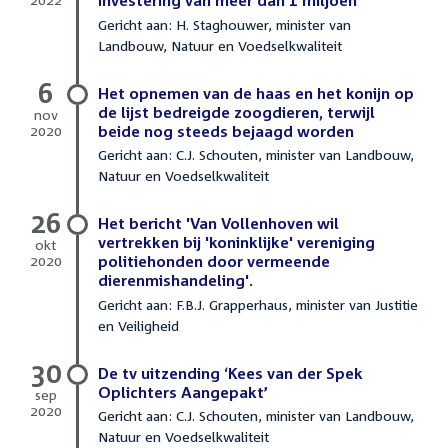
investering van meer dan 1 miljoen”
11
Gericht aan: H. Staghouwer, minister van
februari
Landbouw, Natuur en Voedselkwaliteit
2022
6
Het opnemen van de haas en het konijn op
de lijst bedreigde zoogdieren, terwijl
nov
2020
beide nog steeds bejaagd worden
6
Gericht aan: C.J. Schouten, minister van Landbouw,
november
Natuur en Voedselkwaliteit
2020
26
Het bericht 'Van Vollenhoven wil
vertrekken bij 'koninklijke' vereniging
okt
2020
politiehonden door vermeende
26
dierenmishandeling'.
oktober
Gericht aan: F.B.J. Grapperhaus, minister van Justitie
2020
en Veiligheid
30
De tv uitzending ‘Kees van der Spek
Oplichters Aangepakt’
sep
2020
Gericht aan: C.J. Schouten, minister van Landbouw,
30
Natuur en Voedselkwaliteit
september