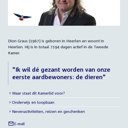
Dion Graus (1967) is geboren in Heerlen en woont in
Samenvatting
Heerlen. Hij is in totaal 7194 dagen actief in de Tweede
Kamer.
"Ik wil dé gezant worden van onze
eerste aardbewoners: de dieren"
Waar staat dit Kamerlid voor?
Meer
Onderwijs en loopbaan
info
Nevenactiviteiten, reizen en geschenken
E-mail
Dion
Links