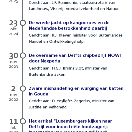
2025
Gericht aan: J.F. Rummenie, staatssecretaris van
6
Landbouw, Visserij, Voedselzekerheid en Natuur
februari
2025
23
De wrede jacht op kangoeroes en de
Nederlandse betrokkenheid daarbij
okt
2024
Gericht aan: R.J. Klever, minister voor Buitenlandse
23
Handel en Ontwikkelingshulp
oktober
2024
30
De overname van Delfts chipbedrijf NOWI
door Nexperia
nov
2023
Gericht aan: H.G.J. Bruins Slot, minister van
30
Buitenlandse Zaken
november
2023
2
Zware mishandeling en wurging van katten
in Gouda
nov
2022
Gericht aan: D. Yeşilgöz-Zegerius, minister van
2
Justitie en Veiligheid
november
2022
11
Het artikel “Luxemburgers kijken naar
Delfzijl voor industriële houtzagerij:
feb
2022