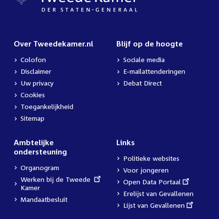
Over Tweedekamer.nl
Blijf op de hoogte
Colofon
Sociale media
Disclaimer
E-mailattenderingen
Uw privacy
Debat Direct
Cookies
Toegankelijkheid
Sitemap
Ambtelijke
Links
ondersteuning
Politieke websites
Organogram
Voor jongeren
External
Werken bij de Tweede
External
Open Data Portaal
link:
Kamer
link:
Erelijst van Gevallenen
Mandaatbesluit
External
Lijst van Gevallenen
link: