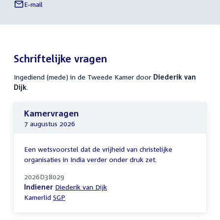
E-mail
Diederik
Links
van
naar
Dijk
sociale
media
Schriftelijke vragen
Ingediend (mede) in de Tweede Kamer door
Diederik van
Dijk
.
Kamervragen
7 augustus 2026
Een wetsvoorstel dat de vrijheid van christelijke
organisaties in India verder onder druk zet.
2026D38029
Indiener
Diederik van Dijk
Kamerlid
SGP