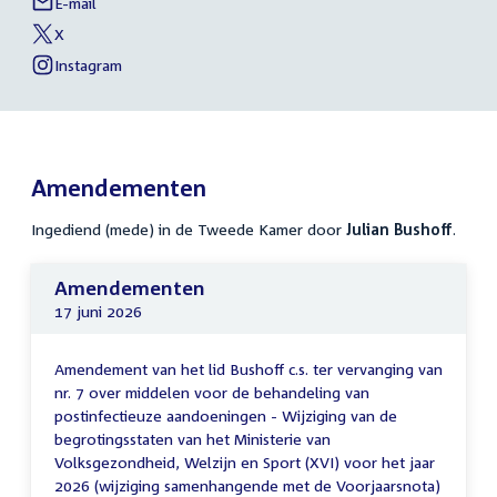
E-mail
Julian
Links
Bushoff
X
naar
External
van
link:
Julian
Instagram
sociale
External
van
Bushoff
link:
Julian
media
Bushoff
Amendementen
Ingediend (mede) in de Tweede Kamer door
Julian Bushoff
.
Amendementen
17 juni 2026
Amendement van het lid Bushoff c.s. ter vervanging van
nr. 7 over middelen voor de behandeling van
postinfectieuze aandoeningen - Wijziging van de
begrotingsstaten van het Ministerie van
Volksgezondheid, Welzijn en Sport (XVI) voor het jaar
2026 (wijziging samenhangende met de Voorjaarsnota)