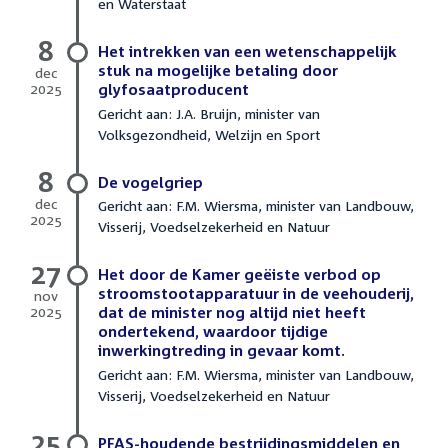
en Waterstaat
2026
8
Het intrekken van een wetenschappelijk
stuk na mogelijke betaling door
dec
2025
glyfosaatproducent
8
Gericht aan: J.A. Bruijn, minister van
december
Volksgezondheid, Welzijn en Sport
2025
8
De vogelgriep
dec
Gericht aan: F.M. Wiersma, minister van Landbouw,
2025
Visserij, Voedselzekerheid en Natuur
8
december
27
2025
Het door de Kamer geëiste verbod op
stroomstootapparatuur in de veehouderij,
nov
2025
dat de minister nog altijd niet heeft
27
ondertekend, waardoor tijdige
november
inwerkingtreding in gevaar komt.
2025
Gericht aan: F.M. Wiersma, minister van Landbouw,
Visserij, Voedselzekerheid en Natuur
25
PFAS-houdende bestrijdingsmiddelen en