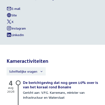
E-mail
Laura
Links
Bromet
Site
naar
External
van
link:
Laura
X
sociale
External
van
Bromet
link:
Laura
Instagram
media
External
van
Bromet
link:
Laura
LinkedIn
External
van
Bromet
link:
Laura
Bromet
Kameractiviteiten
Schriftelijke vragen
4
Schriftelijke
De berichtgeving dat nog geen 10% over is
vragen
van het koraal rond Bonaire
aug
2026
Gericht aan: V.P.G. Karremans, minister van
4
Infrastructuur en Waterstaat
augustus
2026