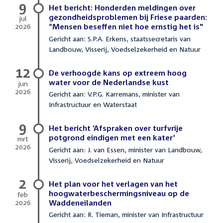
9
Het bericht: Honderden meldingen over
gezondheidsproblemen bij Friese paarden:
jul
2026
“Mensen beseffen niet hoe ernstig het is"
9
Gericht aan: S.P.A. Erkens, staatssecretaris van
juli
Landbouw, Visserij, Voedselzekerheid en Natuur
2026
12
De verhoogde kans op extreem hoog
water voor de Nederlandse kust
jun
2026
Gericht aan: V.P.G. Karremans, minister van
12
Infrastructuur en Waterstaat
juni
2026
9
Het bericht ‘Afspraken over turfvrije
potgrond eindigen met een kater’
mrt
2026
Gericht aan: J. van Essen, minister van Landbouw,
9
Visserij, Voedselzekerheid en Natuur
maart
2026
2
Het plan voor het verlagen van het
hoogwaterbeschermingsniveau op de
feb
2026
Waddeneilanden
2
Gericht aan: R. Tieman, minister van Infrastructuur
februari