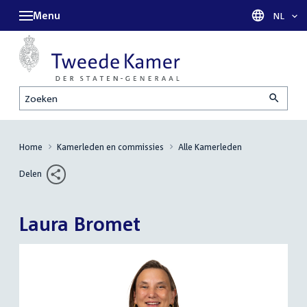
Menu
Taal sel
NL
Zoeken
Home
Kamerleden en commissies
Alle Kamerleden
Delen
Laura Bromet