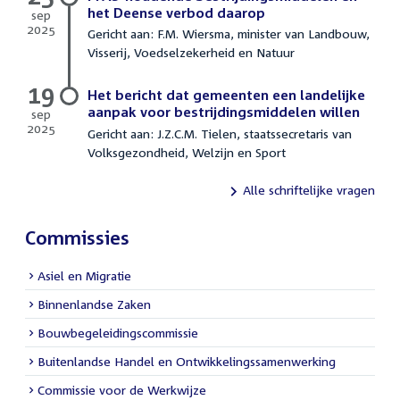
het Deense verbod daarop
sep
2025
Gericht aan: F.M. Wiersma, minister van Landbouw,
25
Visserij, Voedselzekerheid en Natuur
september
2025
19
Het bericht dat gemeenten een landelijke
aanpak voor bestrijdingsmiddelen willen
sep
2025
Gericht aan: J.Z.C.M. Tielen, staatssecretaris van
19
Volksgezondheid, Welzijn en Sport
september
2025
Alle schriftelijke vragen
Commissies
Asiel en Migratie
Binnenlandse Zaken
Bouwbegeleidingscommissie
Buitenlandse Handel en Ontwikkelingssamenwerking
Commissie voor de Werkwijze