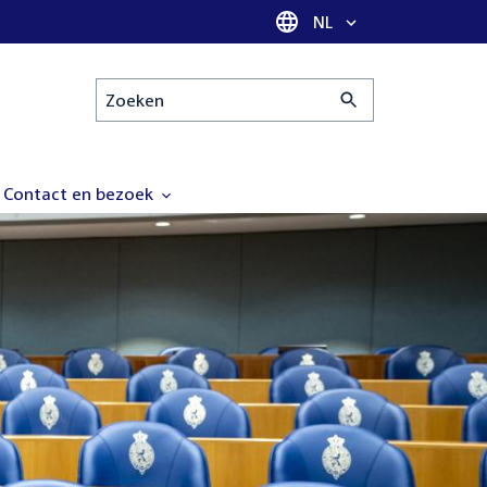
Taal selectie
NL
Zoeken
Contact en bezoek