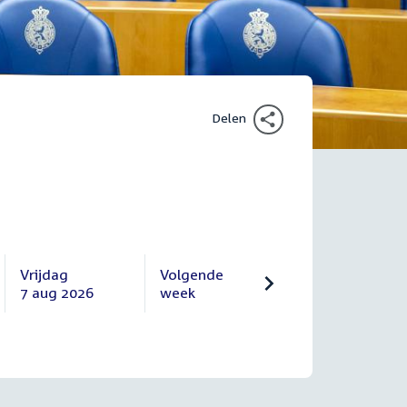
Delen
Vrijdag
Volgende
7 aug 2026
week
Vrijdag
Volgende
7
10
augustus
augustus
2026
2026