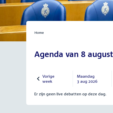
Home
Agenda van 8 august
Vorige
Maandag
week
3 aug 2026
Vorige
Maandag
27
3
Er zijn geen live debatten op deze dag.
juli
augustus
2026
2026