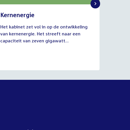
Kernenergie
Uitvo
2
1
Het kabinet zet vol in op de ontwikkeling
De commi
juli
juli
van kernenergie. Het streeft naar een
Werkgel
2026
2026
capaciteit van zeven gigawatt...
juli van
aanhoud