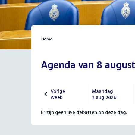
Home
Agenda van 8 august
Vorige
Maandag
week
3 aug 2026
Vorige
Maandag
27
3
Er zijn geen live debatten op deze dag.
juli
augustus
2026
2026