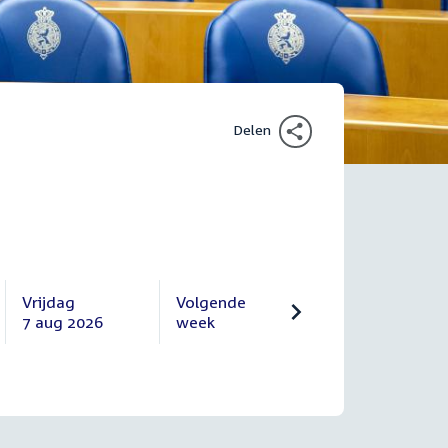
Delen
Vrijdag
Volgende
7 aug 2026
week
Vrijdag
Volgende
7
10
augustus
augustus
2026
2026