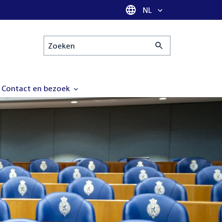
Taal selectie
NL
Zoeken
Contact en bezoek