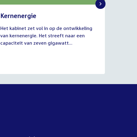
Kernenergie
Uitvo
2
1
Het kabinet zet vol in op de ontwikkeling
De commi
juli
juli
van kernenergie. Het streeft naar een
Werkgel
2026
2026
capaciteit van zeven gigawatt...
juli van
aanhoud