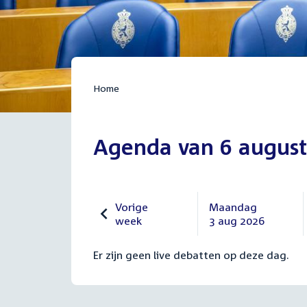
Home
Agenda van 6 august
Vorige
Maandag
week
3 aug 2026
Vorige
Maandag
27
3
Er zijn geen live debatten op deze dag.
juli
augustus
2026
2026