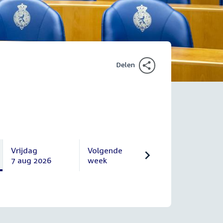
Delen
Vrijdag
Volgende
7 aug 2026
week
Vrijdag
Volgende
7
10
augustus
augustus
2026
2026