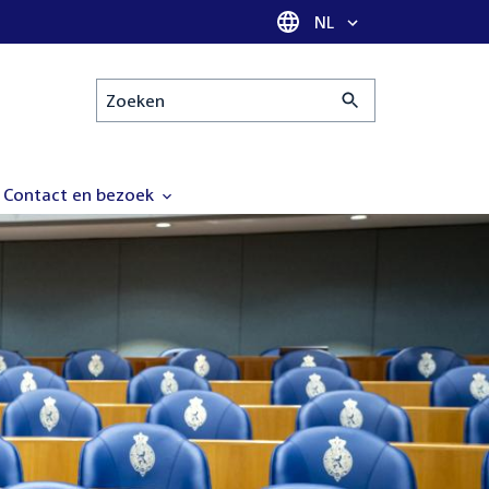
Taal selectie
NL
Zoeken
Contact en bezoek