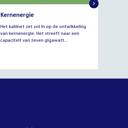
Kernenergie
Uitvo
2
1
Het kabinet zet vol in op de ontwikkeling
De commi
juli
juli
van kernenergie. Het streeft naar een
Werkgel
2026
2026
capaciteit van zeven gigawatt...
juli van
aanhoud