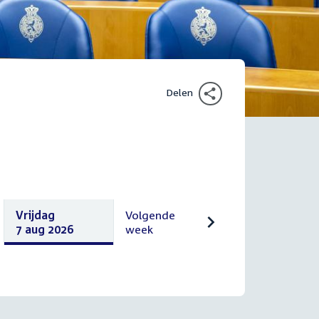
Delen
Vrijdag
Volgende
7 aug 2026
week
Vrijdag
Volgende
7
10
augustus
augustus
2026
2026