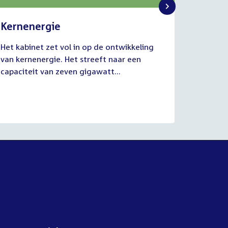
Kernenergie
Uitvo
2
1
Het kabinet zet vol in op de ontwikkeling
De commi
juli
juli
van kernenergie. Het streeft naar een
Werkgel
2026
2026
capaciteit van zeven gigawatt...
juli van
aanhoud