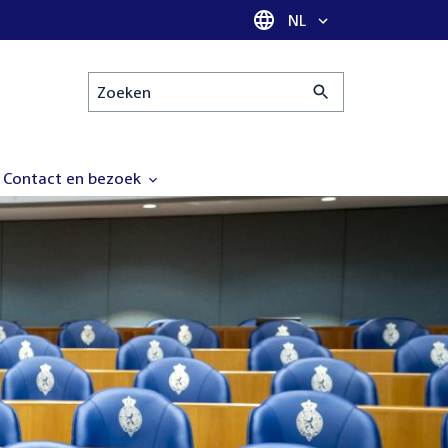
Taal selectie
NL
Zoeken
Contact en bezoek