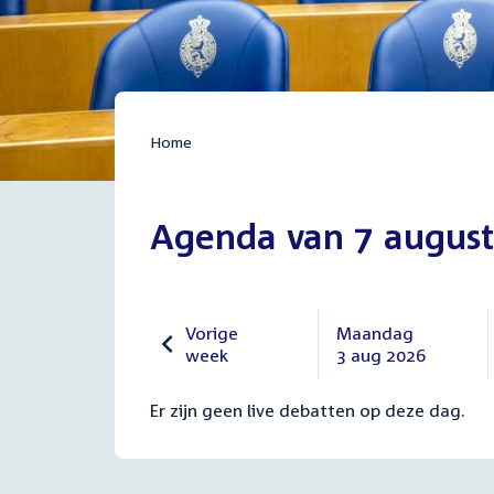
Home
Agenda van 7 august
Vorige
Maandag
week
3 aug 2026
Vorige
Maandag
27
3
Er zijn geen live debatten op deze dag.
juli
augustus
2026
2026