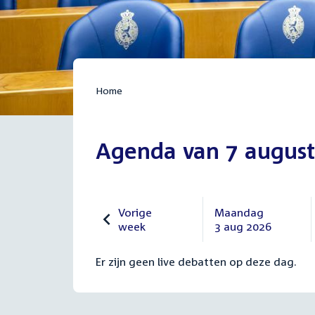
Home
Agenda van 7 august
Vorige
Maandag
week
3 aug 2026
Vorige
Maandag
27
3
Er zijn geen live debatten op deze dag.
juli
augustus
2026
2026