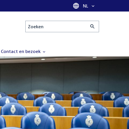
Taal selectie
NL
Zoeken
Contact en bezoek