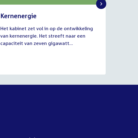
Kernenergie
Uitvo
2
1
Het kabinet zet vol in op de ontwikkeling
De commi
juli
juli
van kernenergie. Het streeft naar een
Werkgel
2026
2026
capaciteit van zeven gigawatt...
juli van
aanhoud