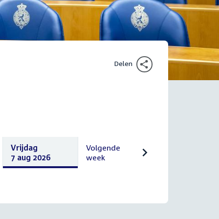
Delen
Vrijdag
Volgende
7 aug 2026
week
Vrijdag
Volgende
7
10
augustus
augustus
2026
2026