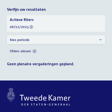
Verfijn uw resultaten
Verfijn
Actieve filters
uw
verwijder
06/11/2025
resultaten
filter
Kies periode
Filters wissen
Geen plenaire vergaderingen gepland.