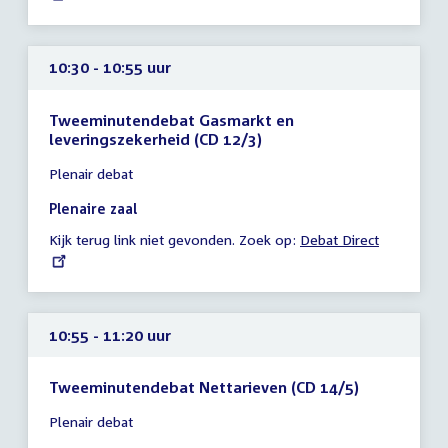
10:30 - 10:55 uur
Tweeminutendebat Gasmarkt en
leveringszekerheid (CD 12/3)
Tijd
Plenair debat
vergadering
10:30
Plenaire zaal
-
Kijk terug link niet gevonden. Zoek op:
External
Debat Direct
10:55
link:
uur
10:55 - 11:20 uur
Tweeminutendebat Nettarieven (CD 14/5)
Tijd
Plenair debat
vergadering