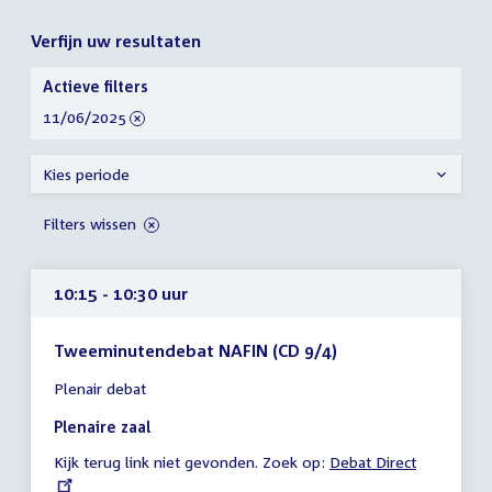
Verfijn uw resultaten
Verfijn
Actieve filters
uw
verwijder
11/06/2025
resultaten
filter
Kies periode
Filters wissen
10:15 - 10:30 uur
Tweeminutendebat NAFIN (CD 9/4)
Tijd
Plenair debat
vergadering
10:15
Plenaire zaal
-
Kijk terug link niet gevonden. Zoek op:
External
Debat Direct
10:30
link:
uur