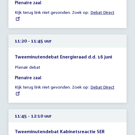
10:55
Plenaire zaal
-
Kijk terug link niet gevonden. Zoek op:
External
Debat Direct
11:20
link:
uur
11:20 - 11:45 uur
Tweeminutendebat Energieraad d.d. 16 juni
Tijd
Plenair debat
vergadering
11:20
Plenaire zaal
-
Kijk terug link niet gevonden. Zoek op:
External
Debat Direct
11:45
link:
uur
11:45 - 12:10 uur
Tweeminutendebat Kabinetsreactie SER