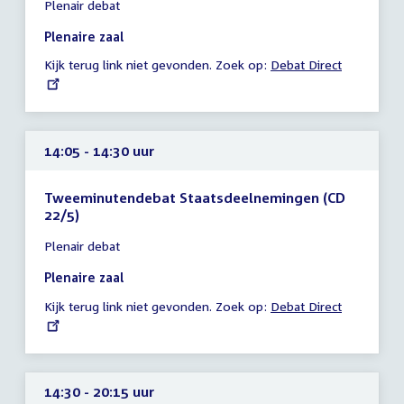
Plenair debat
vergadering
14:04
Plenaire zaal
-
Kijk terug link niet gevonden. Zoek op:
External
Debat Direct
14:05
link:
uur
14:05 - 14:30 uur
Tweeminutendebat Staatsdeelnemingen (CD
22/5)
Tijd
Plenair debat
vergadering
14:05
Plenaire zaal
-
Kijk terug link niet gevonden. Zoek op:
External
Debat Direct
14:30
link:
uur
14:30 - 20:15 uur