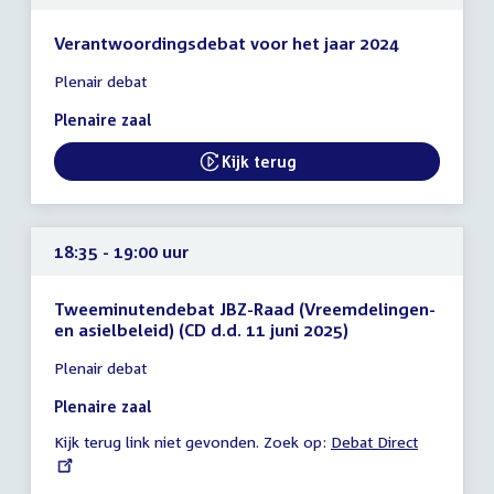
Verantwoordingsdebat voor het jaar 2024
Tijd
Plenair debat
vergadering
14:30
Plenaire zaal
-
20:15
Kijk terug
External link:
uur
18:35 - 19:00 uur
Tweeminutendebat JBZ-Raad (Vreemdelingen-
en asielbeleid) (CD d.d. 11 juni 2025)
Tijd
Plenair debat
vergadering
18:35
Plenaire zaal
-
Kijk terug link niet gevonden. Zoek op:
External
Debat Direct
19:00
link:
uur