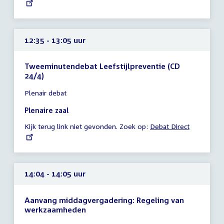
link:
uur
12:35 - 13:05 uur
Tweeminutendebat Leefstijlpreventie (CD
24/4)
Tijd
Plenair debat
vergadering
12:35
Plenaire zaal
-
Kijk terug link niet gevonden. Zoek op:
External
Debat Direct
13:05
link:
uur
14:04 - 14:05 uur
Aanvang middagvergadering: Regeling van
werkzaamheden
Tijd