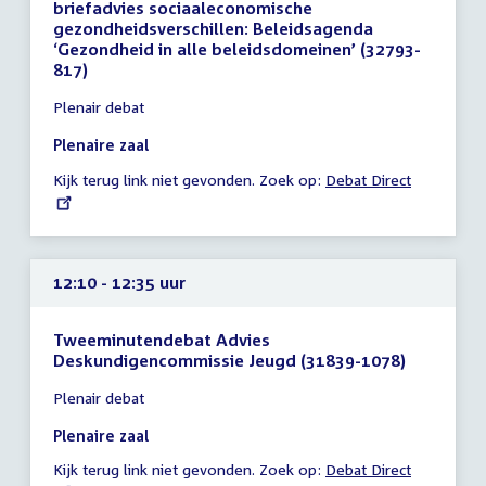
briefadvies sociaaleconomische
gezondheidsverschillen: Beleidsagenda
‘Gezondheid in alle beleidsdomeinen’ (32793-
817)
Tijd
Plenair debat
vergadering
11:45
Plenaire zaal
-
Kijk terug link niet gevonden. Zoek op:
External
Debat Direct
12:10
link:
uur
12:10 - 12:35 uur
Tweeminutendebat Advies
Deskundigencommissie Jeugd (31839-1078)
Tijd
Plenair debat
vergadering
12:10
Plenaire zaal
-
Kijk terug link niet gevonden. Zoek op:
External
Debat Direct
12:35