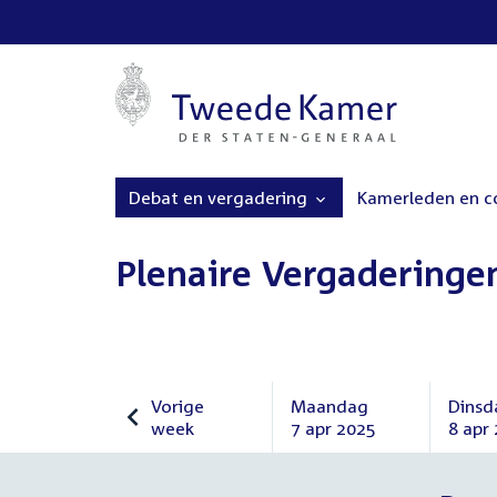
Debat en vergadering
Kamerleden en 
Plenaire Vergaderinge
Vorige
Maandag
Dinsd
week
7 apr 2025
8 apr
Vorige
Maandag
Dinsd
week
7
8
april
april