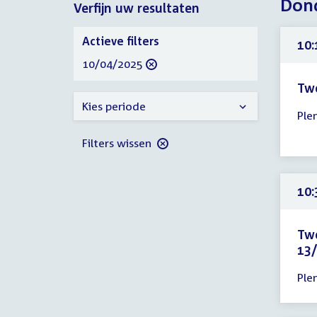
Dond
Verfijn uw resultaten
2025
2025
Verfijn
Actieve filters
10:
uw
verwijder
10/04/2025
resultaten
filter
Tw
Tijd
Kies periode
Ple
ver
10:
Filters wissen
-
10:
uur
10:
Tw
13/
Tijd
Ple
ver
10: