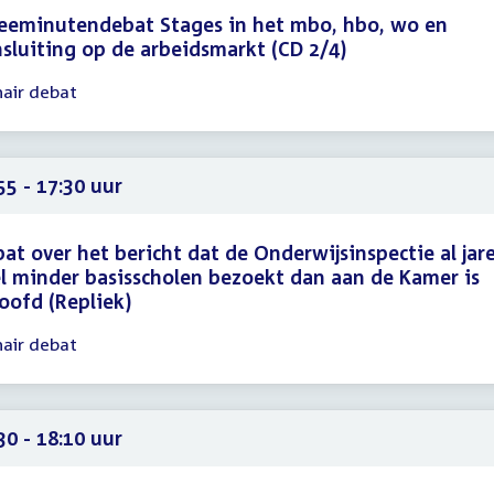
eeminutendebat Stages in het mbo, hbo, wo en
sluiting op de arbeidsmarkt (CD 2/4)
nair debat
gadering
26
45
55 - 17:30 uur
at over het bericht dat de Onderwijsinspectie al jar
l minder basisscholen bezoekt dan aan de Kamer is
oofd (Repliek)
nair debat
gadering
55
30
30 - 18:10 uur