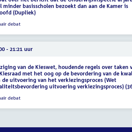
l minder basisscholen bezoekt dan aan de Kamer is
oofd (Dupliek)
nair debat
gadering
30
45
00 - 21:21 uur
ziging van de Kieswet, houdende regels over taken 
Kiesraad met het oog op de bevordering van de kwal
 de uitvoering van het verkiezingsproces (Wet
liteitsbevordering uitvoering verkiezingsproces) (3
nair debat
gadering
00
21