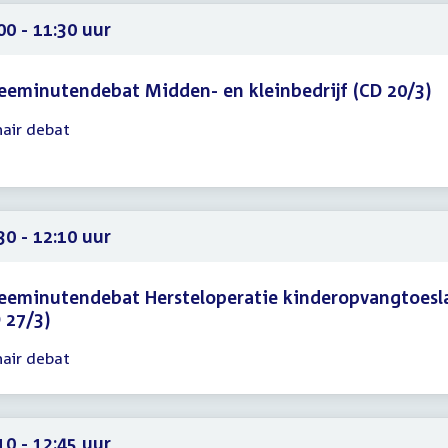
00
00 - 11:30 uur
eminutendebat Midden- en kleinbedrijf (CD 20/3)
nair debat
gadering
00
30
30 - 12:10 uur
eeminutendebat Hersteloperatie kinderopvangtoesl
 27/3)
nair debat
gadering
30
10
10 - 12:45 uur