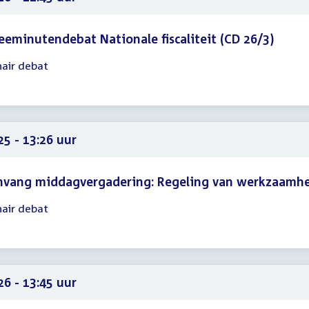
eminutendebat Nationale fiscaliteit (CD 26/3)
nair debat
gadering
10
45
25 - 13:26 uur
nvang middagvergadering: Regeling van werkzaamh
nair debat
gadering
25
26
26 - 13:45 uur