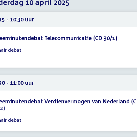
erdag 10 april 2025
2025
2025
2025
15 - 10:30 uur
eeminutendebat Telecommunicatie (CD 30/1)
nair debat
gadering
15
30
30 - 11:00 uur
eeminutendebat Verdienvermogen van Nederland (
2)
nair debat
gadering
30