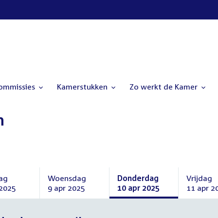
commissies
Kamerstukken
Zo werkt de Kamer
n
ag
Woensdag
Donderdag
Vrijdag
 2025
9 apr 2025
10 apr 2025
11 apr 2
ag
Woensdag
Donderdag
Vrijdag
9
10
11
april
april
april