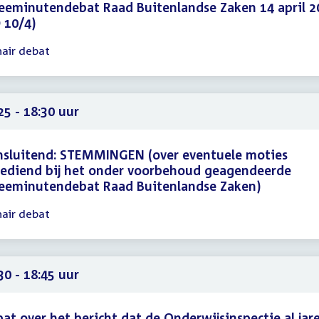
eminutendebat Raad Buitenlandse Zaken 14 april 2
 10/4)
nair debat
gadering
30
10
25 - 18:30 uur
nsluitend: STEMMINGEN (over eventuele moties
ediend bij het onder voorbehoud geagendeerde
eeminutendebat Raad Buitenlandse Zaken)
nair debat
gadering
25
30
30 - 18:45 uur
at over het bericht dat de Onderwijsinspectie al jar