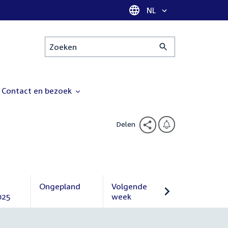
Taal selectie
NL
Zoeken
Contact en bezoek
Delen
Ongepland
Volgende
025
Ongepland
week
Volgende
week