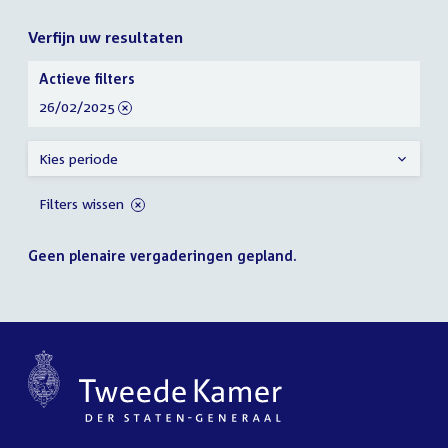
Verfijn uw resultaten
Verfijn
Actieve filters
uw
verwijder
26/02/2025
resultaten
filter
Kies periode
Filters wissen
Geen plenaire vergaderingen gepland.