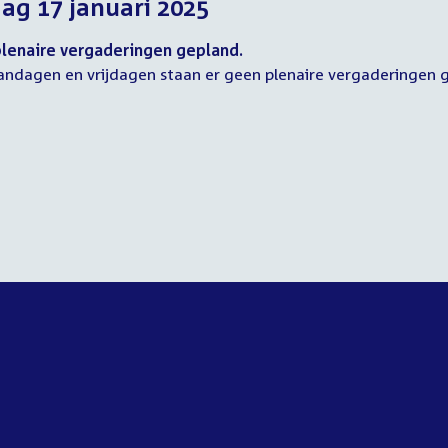
dag 17 januari 2025
2025
2025
2025
lenaire vergaderingen gepland.
ndagen en vrijdagen staan er geen plenaire vergaderingen 