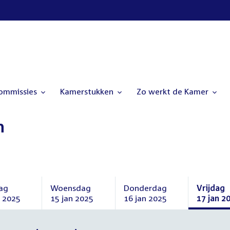
commissies
Kamerstukken
Zo werkt de Kamer
n
ag
Woensdag
Donderdag
Vrijdag
n 2025
15 jan 2025
16 jan 2025
17 jan 2
ag
Woensdag
Donderdag
Vrijdag
15
16
17
i
januari
januari
januari