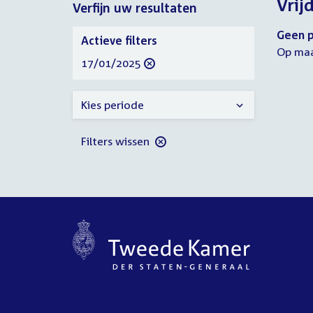
Vrij
Verfijn uw resultaten
2025
2025
Verfijn
Geen p
Actieve filters
uw
Op maa
verwijder
17/01/2025
resultaten
filter
Kies periode
Filters wissen