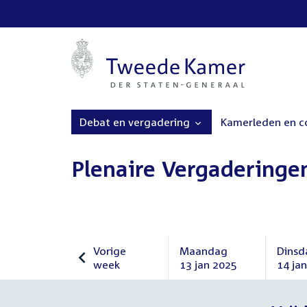
Debat en vergadering
Kamerleden en 
Plenaire Vergaderinge
Vorige
Maandag
Dinsd
week
13 jan 2025
14 ja
Vorige
Maandag
Dinsd
week
13
14
januari
januar