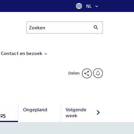
Taal selectie
NL
Zoeken
Contact en bezoek
Delen
Ongepland
Volgende
025
Ongepland
week
Volgende
week