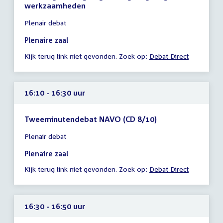
werkzaamheden
Tijd
Plenair debat
vergadering
13:10
Plenaire zaal
-
Kijk terug link niet gevonden. Zoek op:
Debat Direct
13:11
uur
16:10 - 16:30 uur
Tweeminutendebat NAVO (CD 8/10)
Tijd
Plenair debat
vergadering
16:10
Plenaire zaal
-
Kijk terug link niet gevonden. Zoek op:
Debat Direct
16:30
uur
16:30 - 16:50 uur