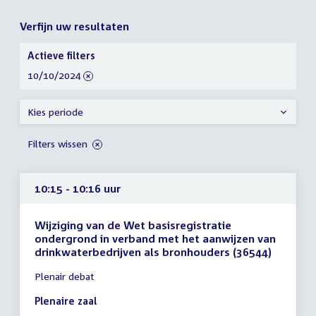
Verfijn uw resultaten
Verfijn
Actieve filters
uw
verwijder
10/10/2024
resultaten
filter
Kies periode
Filters wissen
10:15 - 10:16 uur
Wijziging van de Wet basisregistratie
ondergrond in verband met het aanwijzen van
drinkwaterbedrijven als bronhouders (36544)
Tijd
Plenair debat
vergadering
10:15
Plenaire zaal
-