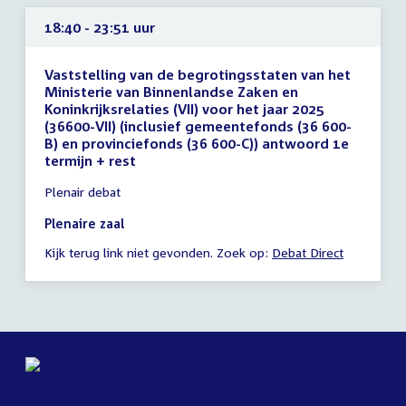
18:40 - 23:51 uur
Vaststelling van de begrotingsstaten van het
Ministerie van Binnenlandse Zaken en
Koninkrijksrelaties (VII) voor het jaar 2025
(36600-VII) (inclusief gemeentefonds (36 600-
B) en provinciefonds (36 600-C)) antwoord 1e
termijn + rest
Tijd
Plenair debat
vergadering
18:40
Plenaire zaal
-
Kijk terug link niet gevonden. Zoek op:
Debat Direct
23:51
uur