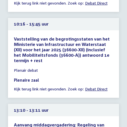
Kijk terug link niet gevonden. Zoek op:
Debat Direct
10:16
uur
10:16 - 15:45 uur
Vaststelling van de begrotingsstaten van het
Ministerie van Infrastructuur en Waterstaat
(XII) voor het jaar 2025 (36600-XII) (inclusief
het Mobiliteitsfonds (36600-A)) antwoord 1e
termijn + rest
Tijd
Plenair debat
vergadering
10:16
Plenaire zaal
-
Kijk terug link niet gevonden. Zoek op:
Debat Direct
15:45
uur
13:10 - 13:11 uur
Aanvang middagvergadering: Regeling van