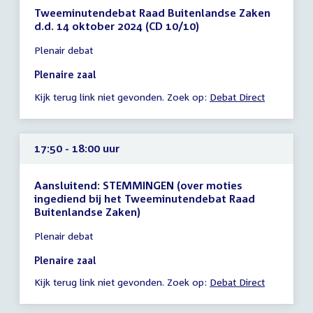
Tweeminutendebat Raad Buitenlandse Zaken
d.d. 14 oktober 2024 (CD 10/10)
Tijd
Plenair debat
vergadering
16:30
Plenaire zaal
-
Kijk terug link niet gevonden. Zoek op:
Debat Direct
16:50
uur
17:50 - 18:00 uur
Aansluitend: STEMMINGEN (over moties
ingediend bij het Tweeminutendebat Raad
Buitenlandse Zaken)
Tijd
Plenair debat
vergadering
17:50
Plenaire zaal
-
Kijk terug link niet gevonden. Zoek op:
Debat Direct
18:00
uur