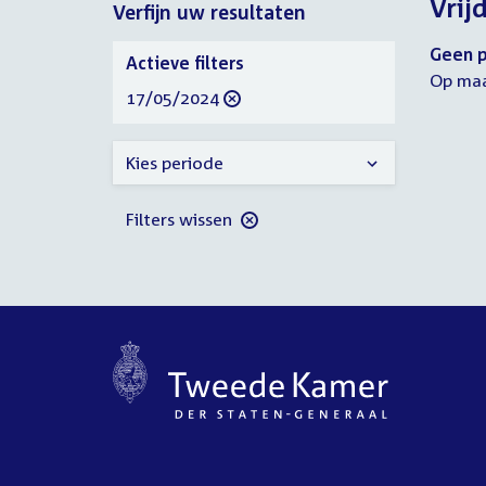
Vrij
Verfijn uw resultaten
2024
2024
Verfijn
Geen p
Actieve filters
uw
Op maa
verwijder
17/05/2024
resultaten
filter
Kies periode
Filters wissen