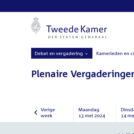
Debat en vergadering
Kamerleden en 
Plenaire Vergaderinge
Vorige
Maandag
Dinsd
week
13 mei 2024
14 me
Vorige
Maandag
Dinsd
week
13
14
mei
mei