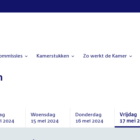
commissies
Kamerstukken
Zo werkt de Kamer
n
ag
Woensdag
Donderdag
Vrijdag
i 2024
15 mei 2024
16 mei 2024
17 mei 
ag
Woensdag
Donderdag
Vrijdag
15
16
17
mei
mei
mei