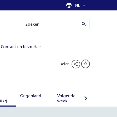
Taal selectie
NL
Zoeken
Contact en bezoek
Delen
Ongepland
Volgende
2024
Ongepland
week
Volgende
week