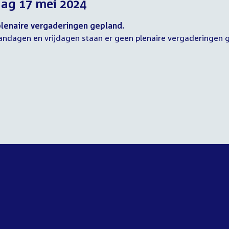
dag 17 mei 2024
2024
2024
2024
lenaire vergaderingen gepland.
ndagen en vrijdagen staan er geen plenaire vergaderingen 