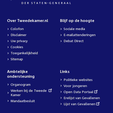
Over Tweedekamer.nl
Blijf op de hoogte
Colofon
Sociale media
Disclaimer
E-mailattenderingen
Uw privacy
Debat Direct
Cookies
Toegankelijkheid
Sitemap
Ambtelijke
Links
ondersteuning
Politieke websites
Organogram
Voor jongeren
External
Werken bij de Tweede
External
Open Data Portaal
link:
Kamer
link:
Erelijst van Gevallenen
Mandaatbesluit
External
Lijst van Gevallenen
link: