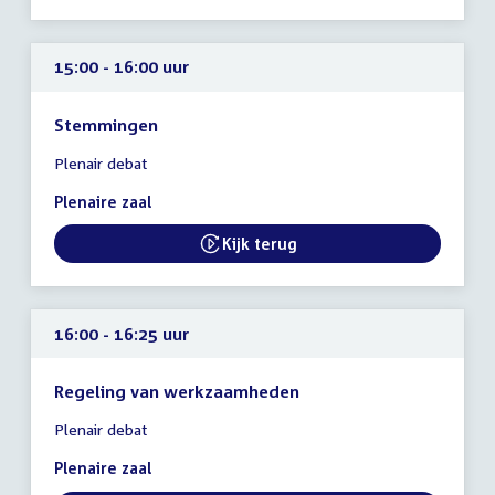
15:00 - 16:00 uur
Stemmingen
Tijd
Plenair debat
vergadering
15:00
Plenaire zaal
-
16:00
Kijk terug
External link:
uur
16:00 - 16:25 uur
Regeling van werkzaamheden
Tijd
Plenair debat
vergadering
16:00
Plenaire zaal
-