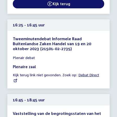
16:25
Kijk terug
External link:
uur
16:25 - 16:45 uur
Tweeminutendebat Informele Raad
Buitenlandse Zaken Handel van 19 en 20
oktober 2023 (21501-02-2735)
Tijd
Plenair debat
vergadering
16:25
Plenaire zaal
-
Kijk terug link niet gevonden. Zoek op:
External
Debat Direct
16:45
link:
uur
16:45 - 18:45 uur
Vaststelling van de begrotingsstaten van het