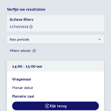
Verfijn uw resultaten
Verfijn
Actieve filters
uw
verwijder
17/10/2023
resultaten
filter
Kies periode
Filters wissen
14:00 - 15:00 uur
Vragenuur
Tijd
Plenair debat
vergadering
14:00
Plenaire zaal
-
15:00
Kijk terug
External link:
uur