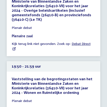
Ministerie van Binnenlandse Zaken en
Koninkrijksrelaties (36410-VII) voor het jaar
2024 - Overige beleidsartikelen (inclusief
gemeentefonds (36410-B) en provinciefonds
(36410-C) (1e TK)
Tijd
Plenair debat
vergadering
16:45
Plenaire zaal
-
Kijk terug link niet gevonden. Zoek op:
External
Debat Direct
18:45
link:
uur
19:50 - 21:59 uur
Vaststelling van de begrotingsstaten van het
Ministerie van Binnenlandse Zaken en
Koninkrijksrelaties (36410-VII) voor het jaar
2024 - Wonen en Ruimtelijke ordening
Tijd
Plenair debat
vergadering