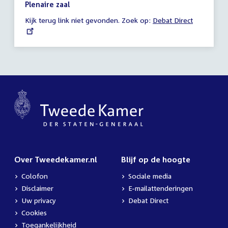
19:50
Plenaire zaal
-
Kijk terug link niet gevonden. Zoek op:
External
Debat Direct
21:59
link:
uur
Over Tweedekamer.nl
Blijf op de hoogte
Colofon
Sociale media
Disclaimer
E-mailattenderingen
Uw privacy
Debat Direct
Cookies
Toegankelijkheid