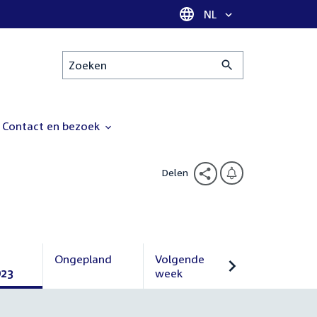
Taal selectie
NL
Zoeken
Contact en bezoek
Delen
Ongepland
Volgende
023
Ongepland
week
Volgende
week