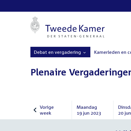
Debat en vergadering
Kamerleden en 
Plenaire Vergaderinge
Vorige
Maandag
Dinsd
week
19 jun 2023
20 ju
Vorige
Maandag
Dinsd
week
19
20
juni
juni