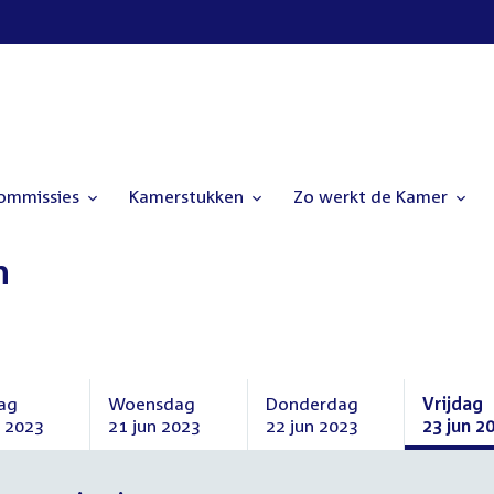
commissies
Kamerstukken
Zo werkt de Kamer
n
ag
Woensdag
Donderdag
Vrijdag
n 2023
21 jun 2023
22 jun 2023
23 jun 2
ag
Woensdag
Donderdag
Vrijdag
21
22
23
juni
juni
juni