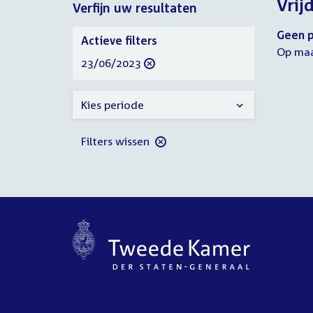
Vrij
Verfijn uw resultaten
2023
2023
Verfijn
Geen p
Actieve filters
uw
Op maa
verwijder
23/06/2023
resultaten
filter
Kies periode
Filters wissen