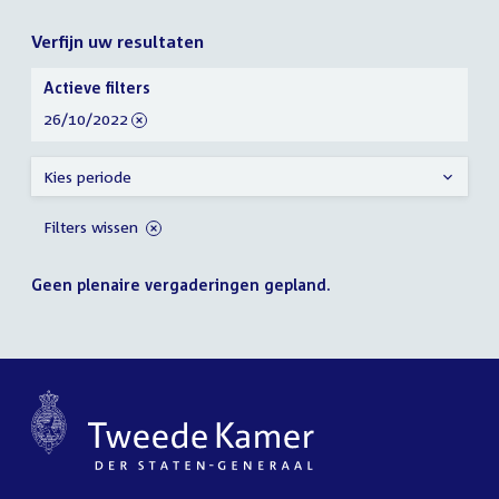
Verfijn uw resultaten
Verfijn
Actieve filters
uw
verwijder
26/10/2022
resultaten
filter
Kies periode
Filters wissen
Geen plenaire vergaderingen gepland.