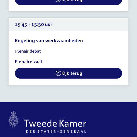
External link:
uur
15:45 - 15:50 uur
Regeling van werkzaamheden
Tijd
Plenair debat
vergadering
15:45
Plenaire zaal
-
15:50
Kijk terug
External link:
uur