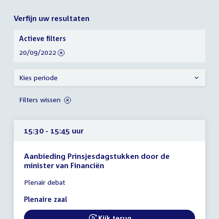
Verfijn uw resultaten
Verfijn
Actieve filters
uw
verwijder
20/09/2022
resultaten
filter
Kies periode
Filters wissen
15:30 - 15:45 uur
Aanbieding Prinsjesdagstukken door de
minister van Financiën
Tijd
Plenair debat
vergadering
15:30
Plenaire zaal
-
15:45
Kijk terug