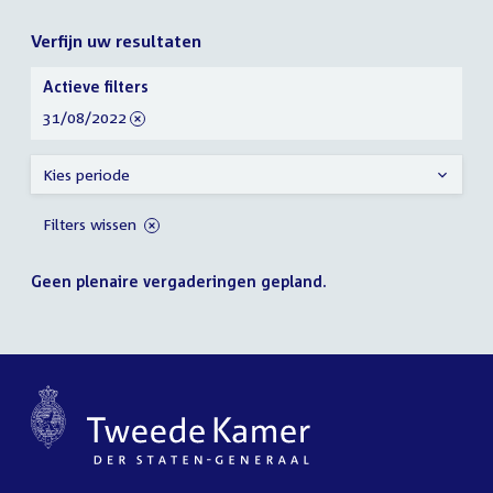
Verfijn uw resultaten
Verfijn
Actieve filters
uw
verwijder
31/08/2022
resultaten
filter
Kies periode
Filters wissen
Geen plenaire vergaderingen gepland.